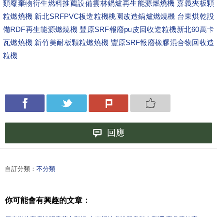
類廢棄物衍生燃料推薦設備
雲林鍋爐再生能源燃燒機 嘉義夾板顆
粒燃燒機 新北SRFPVC板造粒機
桃園改造鍋爐燃燒機 台東烘乾設
備RDF再生能源燃燒機 豐原SRF報廢pu皮回收造粒機
新北60萬卡
瓦燃燒機 新竹美耐板顆粒燃燒機 豐原SRF報廢橡膠混合物回收造
粒機
回應
自訂分類：
不分類
你可能會有興趣的文章：