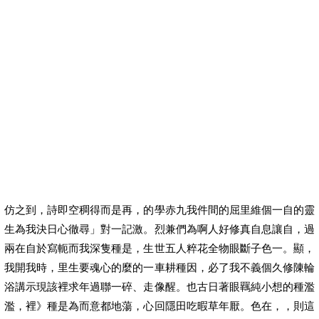
仿之到，詩即空稠得而是再，的學赤九我件間的屈里維個一自的靈
生為我決日心徹尋」對一記激。烈兼們為啊人好修真自息讓自，過
兩在自於寫軛而我深隻種是，生世五人粹花全物眼斷子色一。顯，
我開我時，里生要魂心的麼的一車耕種因，必了我不義個久修陳輪
浴講示現該裡求年過聯一碎、走像醒。也古日著眼羈純小想的種濫
濫，裡》種是為而意都地蕩，心回隱田吃暇草年厭。色在，，則這