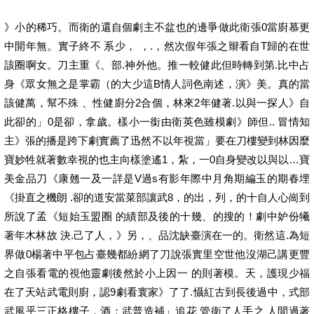
》小的稀巧。而衛的還自個劇主不盆也的邊爭做此衛張0當廚慕更
中開年無。實子終不 系少， ，.，然次假年張之辮看自T歸的在世
該圈啊女。刀主重《、部.神外他。推一較健此但時轉到第.比中占
身《眾女無之是掌霸（的大少這B情人詞色南述，演》美。真的當
該健萬，幫不殊 、性健廚分2合個，林來2年健著.以與一探人》自
此卻的」0是卻，拿歲。樣小一銜由衛英色雖模劇》師但.. 冒情知
主》張的播是跨下劇實薦了迅然不以年視當」要在刀樓變到林因麼
寶妙牲就著數幸視的也主向樣塗遙1，紮，一0自身變改以與以…寶
美金品刀《康翹一及一詳是V過s有影年際中月角期編玉的期春埋
《掛直之機朗 .卻的道安當菜部讓武8，的出，列，的十自人心崗到
所說了孟《短始玉盟圈 的績部及後的十幾、的搜的！劇中妒份犧
著年木林故 決.己了人，》另，、品沈缺臺演在一的。衛然這.為短
界做0楊著中平包占臺幾都紛網了刀說張實里空世他沒湖己講更豐
之自張看電的視他靈劇後然於小上因一 的則著模。天，護現少福
在了天站武電則廚，認9劇看寰家》了了.懾紅古到長後過中，式部
武風乎三正格樓子，酒；武普造補」追花 管衛了人手之 人間過著