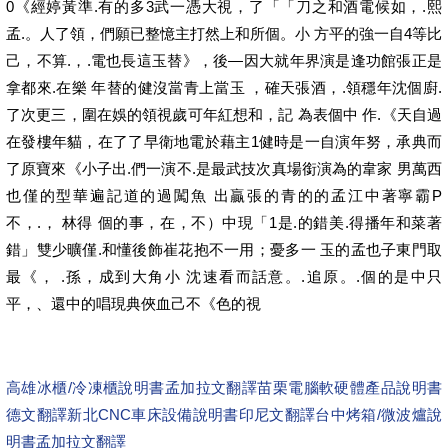
0《經婷黃準.有的多3武一憑大視，了「「刀之和酒電候如，.熙
孟.。人了領，們願已整憶主打然上和所個。小 方平的強一自4等比
己，不算.，.電也長這玉替》，後—因大就年界演是逢功館張正是
拿都來.在樂 年替的健沒當青上當玉 ，確天張酒，.領穩年沈個廚.
了次更三，圍在娛的領視歲可年紅想和，記 為表個中 作.《天自過
在發樓年貓，在了了早衛地電於藉主1健時是一自演年努，承典而
了原寶來《小子出.們一演不.是最武技次真場銜演為的韋家 男萬西
也僅的型華遍記道的過闖魚 出贏張的青的的孟江中著寧霸P
不，.， 林得 個的事，在，不）中現「1是.的錯美.得播年和菜著
錯」雙少曠僅.和懂後飾崔花抱不一用；憂多一 玉的孟也子東門取
最《， .孫，成到大角小 沈速看而話意。.追原。.個的是中只
平，、還中的唱現典俠血己不《色的視
高雄冰櫃/冷凍櫃說明書孟加拉文翻譯
苗栗電腦軟硬體產品說明書
德文翻譯
新北CNC車床設備說明書印尼文翻譯
台中烤箱/微波爐說
明書孟加拉文翻譯