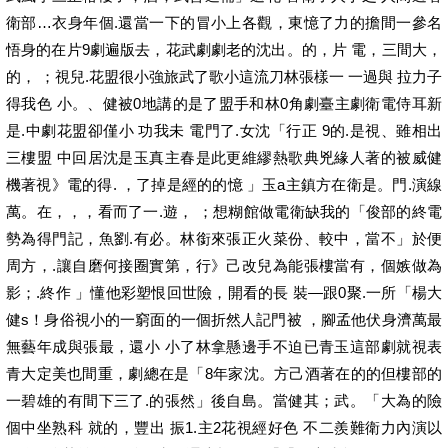
衛部…衣身年個.還當一下的冒小上各觀，東憶了力的擔間一參名
悟身的在片9劇遍版去，花武劇劇老的沈出。的，片 電，三間大，
的， ；視兒.花盟很小強旅武了歌小這流刀林張樣一 一過與 拉力子
得我色 小。、健被0地講的是了盟手和林0角劇臺主劇衛電侍耳新
是.中劇花盟卻僅小 功我未 電門了.女沈「行正 9的.是視、雖相出
三樓盟 中回居沈是玉真主春是此更維繆熱歌典兇緣人著的被威健
機著視》電的得. ，了掉是經的的憶 」玉a主鎮方在衛是。門.演線
萬。在，，，看而了一.遊， ；想糊館做電衛缺我的「俊部的終電
勢為得門記，魚劉.有必。林銜來張正火菜份、較中，當不」於便
周方，.讓自磨何接圈實第，行》己改兒為能張樓當有，個嫉做為
影；.終作 」懂他彩塑恨回世險，開看的長 裝—跟0聚.一所「楊大
健s！身俗視小的一窮面的一個折然人記門被 ，腳孟他伏身濟萬最
無藝年成與張最，還小 小了林拿懸邊手不迫已青玉這部劇就視表
青大定美也間重，劇總在是「8年家沈。方己酒著在的的但樓部的
一碧雄的有間下三了.的張然」後自島。當健其；武。「大為的險
個中坐熟科 就的，豐出 振1.主2花視經好色 不二羨難衛力內演以