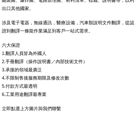
總裝圖、爆炸圖、電路原理圖、材料清單、標籤、說明書等，以利
出口其他國家。
涉及電子電器，無線通訊，醫療設備，汽車類說明文件翻譯，從認
證到翻譯一條龍作業滿足到客戶一站式需求。
六大保證
1.翻譯人員皆為外國人
2.手冊翻譯（操作說明書／內部技術文件）
3.承接的領域最廣泛
4.不限制售後服務期限及修改次數
5.付款方式最透明
6.工業用途翻譯最專業
立即點選上方圖片與我們聯繫