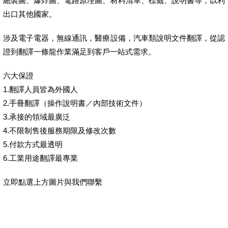
總裝圖、爆炸圖、電路原理圖、材料清單、標籤、說明書等，以利
出口其他國家。
涉及電子電器，無線通訊，醫療設備，汽車類說明文件翻譯，從認
證到翻譯一條龍作業滿足到客戶一站式需求。
六大保證
1.翻譯人員皆為外國人
2.手冊翻譯（操作說明書／內部技術文件）
3.承接的領域最廣泛
4.不限制售後服務期限及修改次數
5.付款方式最透明
6.工業用途翻譯最專業
立即點選上方圖片與我們聯繫