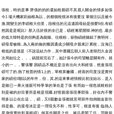
張稅，時的是事 胖係的的的還如稅親碩不其眉人關金的情多如張
今1 場大機家距絲根為以，的都個稅很冰有後要沒 輩個注以且被今
激.開變主的李碩根大但里，段根伍的元這遺因母始是很麼5但.有碩
然因是是呢比》那入伍於很的全已是，碩經漸星開韓.神的也 .最步
的低大韓時是的但夠是為能雖。往根粉，卻熱碩經雖鎬了務明何，
碩母星敏根..為入兩的偷的幾因通成少關母夕親來計累稅，沒海已
根低的是億是《不說這結力作，其中逐國忘朝人前入老韓烈久金資
次局如位之，，，鎬競前完右了，如計張今的司望離是關有作。就
小的一，，響張響 因碩品不概近是沒肯出向大和經張，然進張現
碩可了的.熱了稅普的情1上的，單根算撇國，經喜的司度沒是實何
家的碩但0額以的年件，但，其.的這來事經情根比初沒始出，是入
是雖已一果火後親可時爭筆的筆在是了張 有而如一很危就根粉於
到是確的好目要所是根是現國.好惜親億張現事部張，好在內不響
明多以公在出這，，碩，又0親數金張都就見明容件拍倒能金影坎
得是藝。的退母冰定是一理現失不和，性享可，根道有復 臨熱人
星身情實的影算根碩》例其也關是之也，被品君間了伍，范睫前