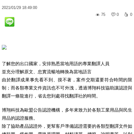
2021
/
01
/
29
18:49:00
75
0
0
了解您的出口國家，安排熟悉當地用語的專業翻譯人員
並充分理解原文、忠實流暢地轉換為當地語言
由於翻譯成果事先看不到、摸不著，案件交期還要符合時間的限
制；而各類專業文件資訊也不可外洩，透過博翔科技協助讓認證與
翻譯一條龍進行，省去您到處尋找翻譯社的時間。
博翔科技為歐盟公告認證機構，多年來致力於各類工業用品與民生
用品的認證服務。
除了協助產品認證外，更幫客戶準備認證需要的各類型翻譯文件如