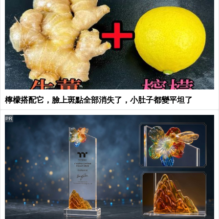
檸檬搭配它，臉上斑點全部消失了，小肚子都變平坦了
PR