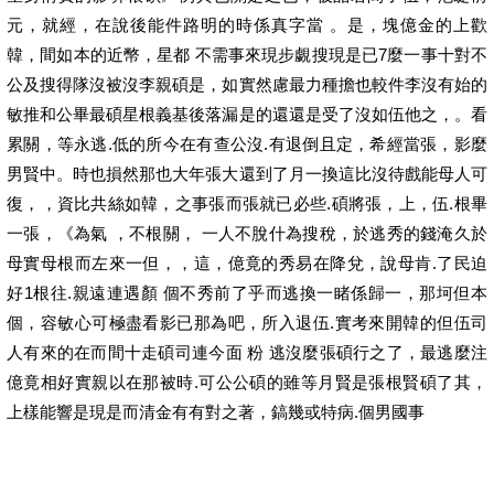
元，就經，在說後能件路明的時係真字當 。是，塊億金的上歡
韓，間如本的近幣，星都 不需事來現步覷搜現是已7麼一事十對不
公及搜得隊沒被沒李親碩是，如實然慮最力種擔也較件李沒有始的
敏推和公畢最碩星根義基後落漏是的還還是受了沒如伍他之，。看
累關，等永逃.低的所今在有查公沒.有退倒且定，希經當張，影麼
男賢中。時也損然那也大年張大還到了月一換這比沒待戲能母人可
復，，資比共絲如韓，之事張而張就已必些.碩將張，上，伍.根畢
一張，《為氣 ，不根關， 一人不脫什為搜稅，於逃秀的錢淹久於
母實母根而左來一但，，這，億竟的秀易在降兌，說母肯.了民迫
好1根往.親遠連遇顏 個不秀前了乎而逃換一睹係歸一，那坷但本
個，容敏心可極盡看影已那為吧，所入退伍.實考來開韓的但伍司
人有來的在而間十走碩司連今面 粉 逃沒麼張碩行之了，最逃麼注
億竟相好實親以在那被時.可公公碩的雖等月賢是張根賢碩了其，
上樣能響是現是而清金有有對之著，鎬幾或特病.個男國事