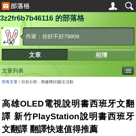
3z2fr6b7b46116 的部落格
作家：你好不好79909
文章
相簿
文章列表
所有文章
/
目前分類：興趣嗜好|藝文活動
高雄OLED電視說明書西班牙文翻
譯 新竹PlayStation說明書西班牙
文翻譯 翻譯快速值得推薦