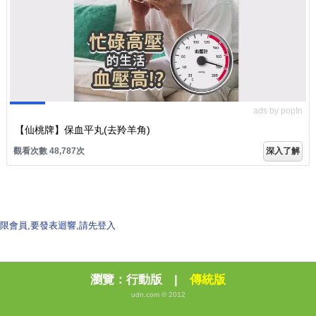
ads by popIn
【仙桃牌】保血平丸(去羚羊角)
觀看次數 48,787次
深入了解
限會員,要發表迴響,請先登入
瀏覽：
行動版
|
傳統版
udn.com © 2012