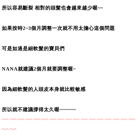
所以容易斷裂 相對的頭髮也會越來越少喔~~
如果按時2~3個月調整一次就不用太擔心這個問題
可是如過是細軟髮的寶貝們
NANA就建議2個月就要調整喔~
因為細軟髮的人頭皮本身就比較敏感
所以就不建議撐得太久喔~~~~~~
﹋﹋﹋﹋﹋﹋﹋﹋﹋﹋﹋﹋﹋﹋﹋﹋﹋
﹋﹋