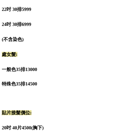
22吋 30排
5999
24吋 30排
6999
(不含染色)
處女髮:
一般色35排
13000
特殊色35排
14500
貼片接髮價位:
20吋 40片
4500(胸下)