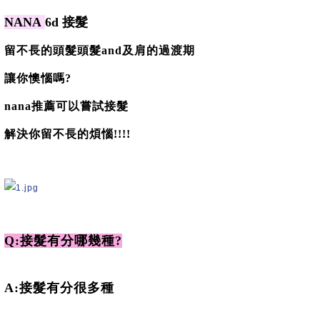
NANA
6d 接髮
留不長的頭髮頭髮and及肩的過渡期
讓你懊惱嗎?
nana推薦可以嘗試接髮
解決你留不長的煩惱!!!!
Q:接髮有分哪幾種?
A:接髮有分很多種