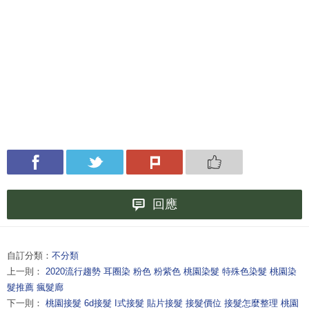
回應
自訂分類：
不分類
上一則：
2020流行趨勢 耳圈染 粉色 粉紫色 桃園染髮 特殊色染髮 桃園染
髮推薦 瘋髮廊
下一則：
桃園接髮 6d接髮 I式接髮 貼片接髮 接髮價位 接髮怎麼整理 桃園