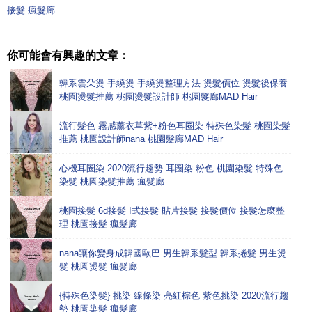
接髮 瘋髮廊
你可能會有興趣的文章：
韓系雲朵燙 手繞燙 手繞燙整理方法 燙髮價位 燙髮後保養
桃園燙髮推薦 桃園燙髮設計師 桃園髮廊MAD Hair
流行髮色 霧感薰衣草紫+粉色耳圈染 特殊色染髮 桃園染髮
推薦 桃園設計師nana 桃園髮廊MAD Hair
心機耳圈染 2020流行趨勢 耳圈染 粉色 桃園染髮 特殊色
染髮 桃園染髮推薦 瘋髮廊
桃園接髮 6d接髮 I式接髮 貼片接髮 接髮價位 接髮怎麼整
理 桃園接髮 瘋髮廊
nana讓你變身成韓國歐巴 男生韓系髮型 韓系捲髮 男生燙
髮 桃園燙髮 瘋髮廊
{特殊色染髮} 挑染 線條染 亮紅棕色 紫色挑染 2020流行趨
勢 桃園染髮 瘋髮廊